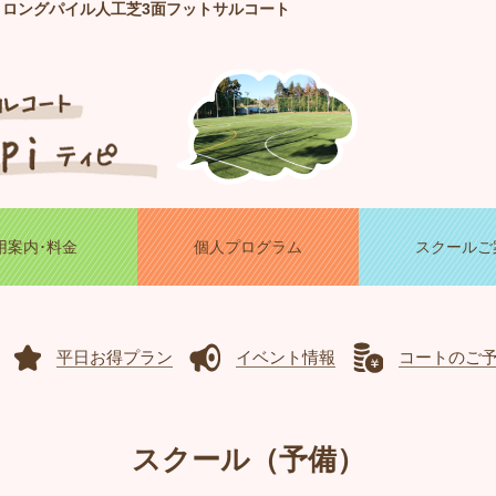
！ロングパイル人工芝3面フットサルコート
用案内･料金
個人プログラム
スクールご
平日お得プラン
イベント情報
コートのご
スクール（予備）