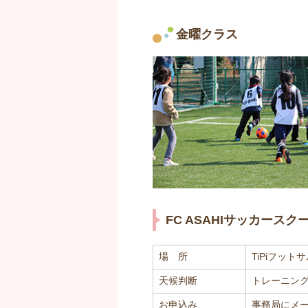
金曜クラス
FC ASAHIサッカースク
場 所
TiPiフット
天候判断
トレーニングの
お申込み
事務局にメ