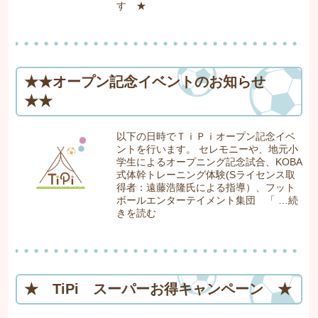
す ★
★★オープン記念イベントのお知らせ
★★
以下の日時でＴｉＰｉオープン記念イベ
ントを行います。 セレモニーや、地元小
学生によるオープニング記念試合、KOBA
式体幹トレーニング体験(Sライセンス取
得者：遠藤浩隆氏による指導）、フット
ボールエンターテイメント集団 「 …
続
きを読む
★ TiPi スーパーお得キャンペーン ★