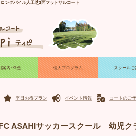
！ロングパイル人工芝3面フットサルコート
用案内･料金
個人プログラム
スクールご
平日お得プラン
イベント情報
コートのご
）FC ASAHIサッカースクール 幼児