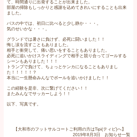
て、時間通りに出発することが出来ました。
部屋の掃除もしっかりと感謝を込めてきれいにすることも出来
ました。
バスの中では、初日に比べると少し静か・・・。
気のせいかな・・・。
グランドでは暑さに負けず、必死に闘いました！！
悔し涙を流すこともありました。
相手と衝突して、痛い思いをすることもありました。
必死に追いかけスライディングで相手と競り合ってゴールする
シーンもありました！！！
トランプで負けて、ちょっとケンカになることもありまし
た！！！！！？
本当に一生懸命みんなでボールを追いかけました！！
この経験を是非、次に繋げてください！！
またみんなでサッカーしよう！！
以下、写真です。
【大和市のフットサルコートご利用の方はTipi(ティピ)へ】
2019年8月3日
お知らせ
一覧