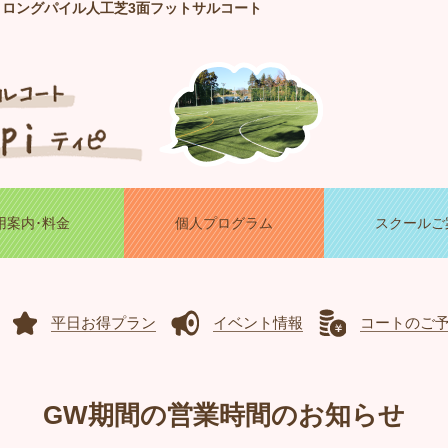
！ロングパイル人工芝3面フットサルコート
用案内･料金
個人プログラム
スクールご
平日お得プラン
イベント情報
コートのご
GW期間の営業時間のお知らせ