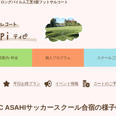
！ロングパイル人工芝3面フットサルコート
用案内･料金
個人プログラム
スクールご
平日お得プラン
イベント情報
コートのご
C ASAHIサッカースクール合宿の様