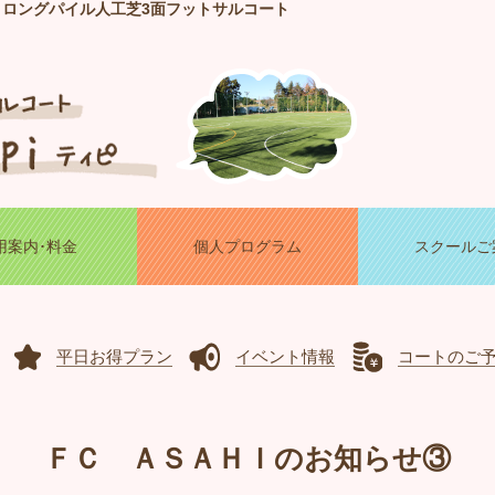
！ロングパイル人工芝3面フットサルコート
用案内･料金
個人プログラム
スクールご
平日お得プラン
イベント情報
コートのご
ＦＣ ＡＳＡＨＩのお知らせ③