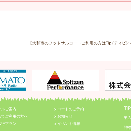
【大和市のフットサルコートご利用の方はTipi(ティピ)へ
T
ールご案内
コートのご予約
めてご利用の方へ
お知らせ
〒2
お得プラン
イベント情報
神奈