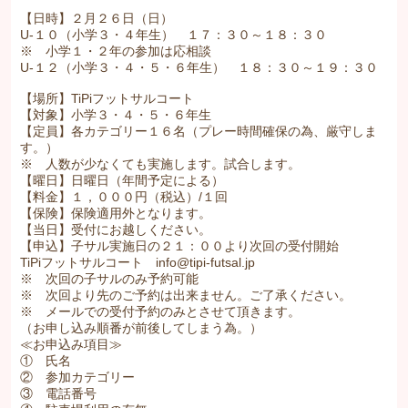
【日時】２月２６日（日）
U-１０（小学３・４年生） １７：３０～１８：３０
※ 小学１・２年の参加は応相談
U-１２（小学３・４・５・６年生） １８：３０～１９：３０
【場所】TiPiフットサルコート
【対象】小学３・４・５・６年生
【定員】各カテゴリー１６名（プレー時間確保の為、厳守しま
す。）
※ 人数が少なくても実施します。試合します。
【曜日】日曜日（年間予定による）
【料金】１，０００円（税込）/１回
【保険】保険適用外となります。
【当日】受付にお越しください。
【申込】子サル実施日の２１：００より次回の受付開始
TiPiフットサルコート info@tipi-futsal.jp
※ 次回の子サルのみ予約可能
※ 次回より先のご予約は出来ません。ご了承ください。
※ メールでの受付予約のみとさせて頂きます。
（お申し込み順番が前後してしまう為。）
≪お申込み項目≫
① 氏名
② 参加カテゴリー
③ 電話番号