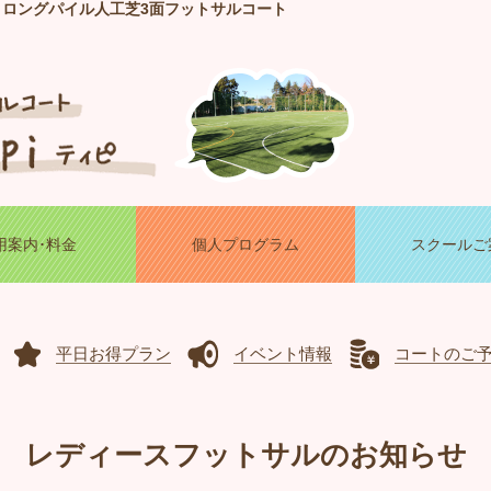
！ロングパイル人工芝3面フットサルコート
用案内･料金
個人プログラム
スクールご
平日お得プラン
イベント情報
コートのご
レディースフットサルのお知らせ