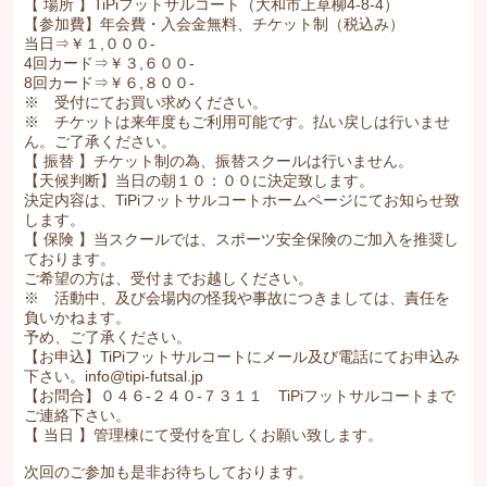
【 場所 】TiPiフットサルコート（大和市上草柳4-8-4）
【参加費】年会費・入会金無料、チケット制（税込み）
当日⇒￥１,０００-
4回カード⇒￥３,６００-
8回カード⇒￥６,８００-
※ 受付にてお買い求めください。
※ チケットは来年度もご利用可能です。払い戻しは行いませ
ん。ご了承ください。
【 振替 】チケット制の為、振替スクールは行いません。
【天候判断】当日の朝１０：００に決定致します。
決定内容は、TiPiフットサルコートホームページにてお知らせ致
します。
【 保険 】当スクールでは、スポーツ安全保険のご加入を推奨し
ております。
ご希望の方は、受付までお越しください。
※ 活動中、及び会場内の怪我や事故につきましては、責任を
負いかねます。
予め、ご了承ください。
【お申込】TiPiフットサルコートにメール及び電話にてお申込み
下さい。info@tipi-futsal.jp
【お問合】０４６-２４０-７３１１ TiPiフットサルコートまで
ご連絡下さい。
【 当日 】管理棟にて受付を宜しくお願い致します。
次回のご参加も是非お待ちしております。