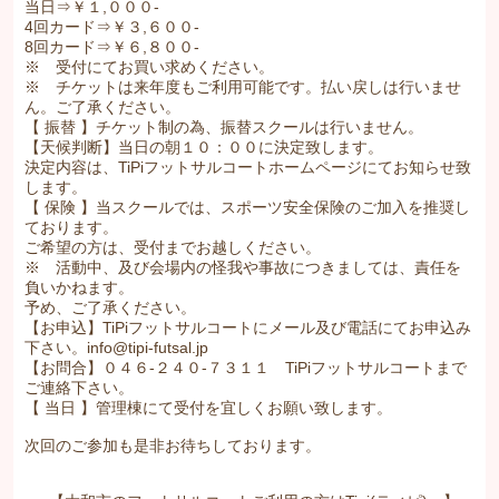
当日⇒￥１,０００-
4回カード⇒￥３,６００-
8回カード⇒￥６,８００-
※ 受付にてお買い求めください。
※ チケットは来年度もご利用可能です。払い戻しは行いませ
ん。ご了承ください。
【 振替 】チケット制の為、振替スクールは行いません。
【天候判断】当日の朝１０：００に決定致します。
決定内容は、TiPiフットサルコートホームページにてお知らせ致
します。
【 保険 】当スクールでは、スポーツ安全保険のご加入を推奨し
ております。
ご希望の方は、受付までお越しください。
※ 活動中、及び会場内の怪我や事故につきましては、責任を
負いかねます。
予め、ご了承ください。
【お申込】TiPiフットサルコートにメール及び電話にてお申込み
下さい。info@tipi-futsal.jp
【お問合】０４６-２４０-７３１１ TiPiフットサルコートまで
ご連絡下さい。
【 当日 】管理棟にて受付を宜しくお願い致します。
次回のご参加も是非お待ちしております。