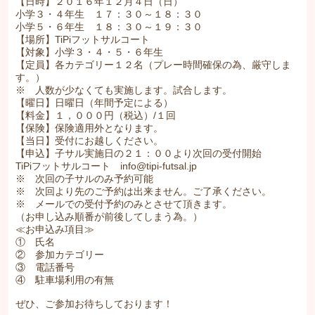
【日時】２０１６年１２月４日（日）
小学３・４年生 １７：３０～１８：３０
小学５・６年生 １８：３０～１９：３０
【場所】TiPiフットサルコート
【対象】小学３・４・５・６年生
【定員】各カテゴリー１２名（プレー時間確保の為、厳守しま
す。）
※ 人数が少なくても実施します。試合します。
【曜日】日曜日（年間予定による）
【料金】１，０００円（税込）/１回
【保険】保険適用外となります。
【当日】受付にお越しください。
【申込】子サル実施日の２１：００より次回の受付開始
TiPiフットサルコート info@tipi-futsal.jp
※ 次回の子サルのみ予約可能
※ 次回より先のご予約は出来ません。ご了承ください。
※ メールでの受付予約のみとさせて頂きます。
（お申し込み順番が前後してしまう為。）
≪お申込み項目≫
① 氏名
② 参加カテゴリー
③ 電話番号
④ 駐車場利用の有無
ぜひ、ご参加お待ちしております！