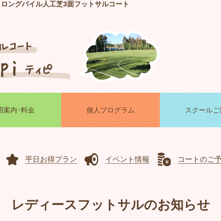
！ロングパイル人工芝3面フットサルコート
用案内･料金
個人プログラム
スクールご
平日お得プラン
イベント情報
コートのご
レディースフットサルのお知らせ