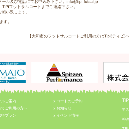
及び電話にてお申込み下さい。info@tipi-futsal.jp
 TiPiフットサルコートまでご連絡下さい。
お願い致します。
ます。
【大和市のフットサルコートご利用の方はTipi(ティピ)へ
T
ールご案内
コートのご予約
めてご利用の方へ
お知らせ
〒2
お得プラン
イベント情報
神奈
TE