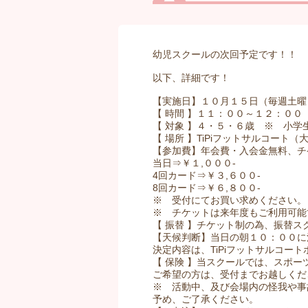
幼児スクールの次回予定です！！
以下、詳細です！
【実施日】１０月１５日（毎週土曜
【 時間 】１１：００～１２：００
【 対象 】４・５・６歳 ※ 小学
【 場所 】TiPiフットサルコート（大
【参加費】年会費・入会金無料、チ
当日⇒￥１,０００-
4回カード⇒￥３,６００-
8回カード⇒￥６,８００-
※ 受付にてお買い求めください。
※ チケットは来年度もご利用可能
【 振替 】チケット制の為、振替ス
【天候判断】当日の朝１０：００に
決定内容は、TiPiフットサルコー
【 保険 】当スクールでは、スポ
ご希望の方は、受付までお越しくだ
※ 活動中、及び会場内の怪我や事
予め、ご了承ください。