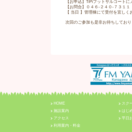
【お申込】TiPiフットサルコートにメール
【お問合】０４６-２４０-７３１１
【 当日 】管理棟にて受付を宜しく
次回のご参加も是非お待ちしており
HOME
スク
施設案内
はじ
アクセス
平日
利用案内・料金