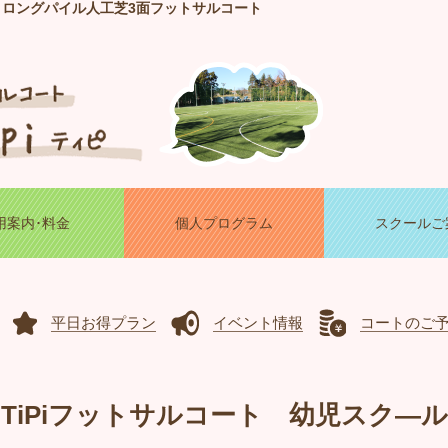
！ロングパイル人工芝3面フットサルコート
用案内･料金
個人プログラム
スクールご
平日お得プラン
イベント情報
コートのご
TiPiフットサルコート 幼児スク―ル