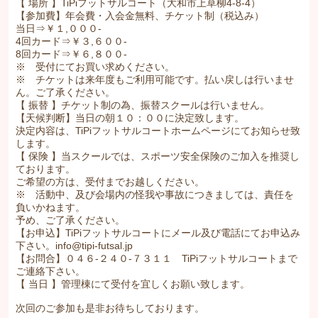
【 場所 】TiPiフットサルコート（大和市上草柳4-8-4）
【参加費】年会費・入会金無料、チケット制（税込み）
当日⇒￥１,０００-
4回カード⇒￥３,６００-
8回カード⇒￥６,８００-
※ 受付にてお買い求めください。
※ チケットは来年度もご利用可能です。払い戻しは行いませ
ん。ご了承ください。
【 振替 】チケット制の為、振替スクールは行いません。
【天候判断】当日の朝１０：００に決定致します。
決定内容は、TiPiフットサルコートホームページにてお知らせ致
します。
【 保険 】当スクールでは、スポーツ安全保険のご加入を推奨し
ております。
ご希望の方は、受付までお越しください。
※ 活動中、及び会場内の怪我や事故につきましては、責任を
負いかねます。
予め、ご了承ください。
【お申込】TiPiフットサルコートにメール及び電話にてお申込み
下さい。info@tipi-futsal.jp
【お問合】０４６-２４０-７３１１ TiPiフットサルコートまで
ご連絡下さい。
【 当日 】管理棟にて受付を宜しくお願い致します。
次回のご参加も是非お待ちしております。