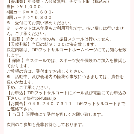
【参加費】年会費・入会金無料、チケット制（税込み）
当日⇒￥１,０００-
4回カード⇒￥３,６００-
8回カード⇒￥６,８００-
※ 受付にてお買い求めください。
※ チケットは来年度もご利用可能です。払い戻しは行いませ
ん。ご了承ください。
【 振替 】チケット制の為、振替スクールは行いません。
【天候判断】当日の朝９：００に決定致します。
決定内容は、TiPiフットサルコートホームページにてお知らせ致
します。
【 保険 】当スクールでは、スポーツ安全保険のご加入を推奨し
ております。
ご希望の方は、受付までお越しください。
※ 活動中、及び会場内の怪我や事故につきましては、責任を
負いかねます。
予め、ご了承ください。
【お申込】TiPiフットサルコートにメール及び電話にてお申込み
下さい。info@tipi-futsal.jp
【お問合】０４６-２４０-７３１１ TiPiフットサルコートまで
ご連絡下さい。
【 当日 】管理棟にて受付を宜しくお願い致します。
次回のご参加も是非お待ちしております。