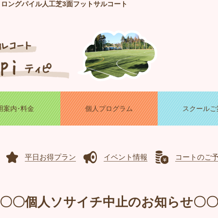
！ロングパイル人工芝3面フットサルコート
用案内･料金
個人プログラム
スクールご
平日お得プラン
イベント情報
コートのご
〇〇個人ソサイチ中止のお知らせ〇