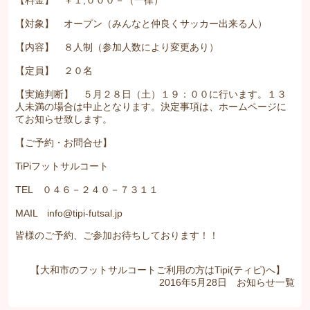
【料金】 ￥１,０００－（一律）
【対象】 オープン（みんなと仲良くサッカー出来る人）
【内容】 ８人制（参加人数により変更あり）
【定員】 ２０名
【実施判断】 ５月２８日（土）１９：００に行います。１３
人未満の場合は中止となります。決定事項は、ホームページに
てお知らせ致します。
【ご予約・お問合せ】
TiPiフットサルコート
TEL ０４６－２４０－７３１１
MAIL info@tipi-futsal.jp
皆様のご予約、ご参加お待ちしております！！
【大和市のフットサルコートご利用の方はTipi(ティピ)へ】
2016年5月28日
お知らせ
一覧