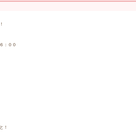
！
６：００
と！