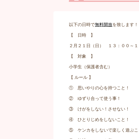
以下の日時で
無料開放
を致します！
【 日時 】
２月２１日（日） １３：００～１
【 対象 】
小学生（保護者含む）
【 ルール 】
① 思いやりの心を持つこと！
② ゆずり合って使う事！
③ けがをしない！させない！
④ ひとりじめをしないこと！
⑤ ケンカをしないで楽しく遊ぶこ