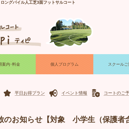
！ロングパイル人工芝3面フットサルコート
用案内･料金
個人プログラム
スクールご
平日お得プラン
イベント情報
コートのご
放のお知らせ【対象 小学生（保護者