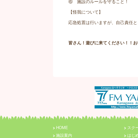
⑥ 施設のルールを守ること！
【怪我について】
応急処置は行いますが、自己責任と
皆さん！遊びに来てください！！お
HOME
スク
施設案内
はじ