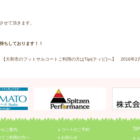
させて頂きます。
待ちしております！！
【大和市のフットサルコートご利用の方はTipi(ティピ)へ】 2016年
T
ールご案内
コートのご予約
めてご利用の方へ
お知らせ
〒2